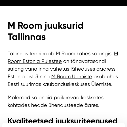
M Room juuksurid
Tallinnas
Tallinnas teenindab M Room kahes salongis:
M
Room Estonia Puiestee
on tänavatasandi
salong vanalinna vahetus läheduses aadressil
Estonia pst 3 ning
M Room Ülemiste
asub ühes
Eesti suurimas kaubanduskeskuses Ülemiste.
Mõlemad salongid paiknevad kesksetes
kohtades heade ühendusteede ääres.
Kvaliteetsed juuksuriteenused