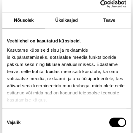
ilma ette registreerimata
M Room pakub Tallinnas mitmekülgseid
Nõusolek
Üksikasjad
Teave
juuksuriteenuseid, alati ilma ette
registreerimata – tuled kohale siis, kui sulle
Veebilehel on kasutatud küpsiseid.
sobib, ilma eelneva planeerimiseta. Valikus on
Kasutame küpsiseid sisu ja reklaamide
M Cut juukselõikused, M Beard
isikupärastamiseks, sotsiaalse meedia funktsioonide
habemeteenused ja M Extra lisateenused,
pakkumiseks ning liikluse analüüsimiseks. Edastame
millega muudad oma külastuse just
teavet selle kohta, kuidas meie saiti kasutate, ka oma
omanäoliseks. Külastust saad täiendada
sotsiaalse meedia, reklaami- ja analüüsipartneritele, kes
näiteks peanahale ja näole suunatud
võivad seda kombineerida muu teabega, mida olete neile
hooldavate lisateenustega, mis muudavad
esitanud või mida nad on kogunud teiepoolse teenuste
hetke veelgi lõõgastavamaks.
kasutamise käigus.
Iga külastus planeeritakse individuaalselt ning
Nõusoleku
meie professionaalsed juuksurid aitavad leida
Vajalik
valik
just sinu vajadustele ja stiilile sobiva juukse-