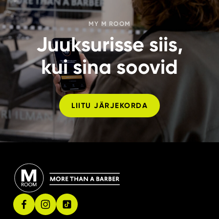
MY M ROOM
Juuksurisse siis,
­kui sina soovid
LIITU JÄRJEKORDA