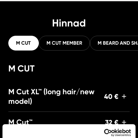
Hinnad
M CUT
M CUT MEMBER
M BEARD AND SH
M CUT
M Cut XL™ (long hair/new
40 €
model)
M Cut™
32 €