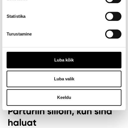
Statistika
Turustamine
Luba kõik
Luba valik
MY M ROOM
Keeldu
Parturiin silloin, kun sinä
haluat