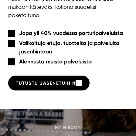
mukaan käteväksi kokonaisuudeksi
paketoituna.
Jopa yli 40% vuodessa parturipalveluista
Valikoituja etuja, tuotteita ja palveluita
jäsenhintaan
Alennusta muista palveluista
TUTUSTU JÄSENETUIHIN
MY M ROOM