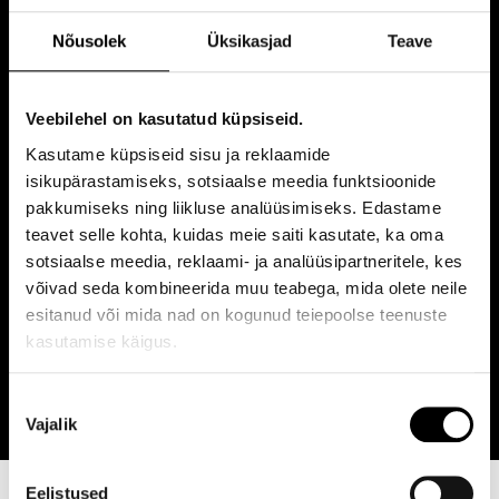
M Buzz Cut™, masinalõikus
15 €
Nõusolek
Üksikasjad
Teave
Masinalõikus (ülepea). Machine cut, one lenght.
M Cut Junior™, alla 10a
Veebilehel on kasutatud küpsiseid.
25 €
Juukselõikus sis. pesu, alla 10-a.
Kasutame küpsiseid sisu ja reklaamide
isikupärastamiseks, sotsiaalse meedia funktsioonide
pakkumiseks ning liikluse analüüsimiseks. Edastame
M Cut+™ , Juukselõikus isale ja
55 €
teavet selle kohta, kuidas meie saiti kasutate, ka oma
pojale (alla 10-a.)
sotsiaalse meedia, reklaami- ja analüüsipartneritele, kes
võivad seda kombineerida muu teabega, mida olete neile
esitanud või mida nad on kogunud teiepoolse teenuste
M Cut++™ , Juukselõikus isale
kasutamise käigus.
70 €
ja kahele pojale (alla 10-a.)
Nõusoleku
Vajalik
valik
Eelistused