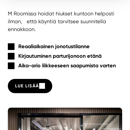
M Roomissa hoidat hiukset kuntoon helposti
ilman, että käyntiä tarvitsee suunnitella
ennakkoon.
Reaaliaikainen jonotustilanne
Kirjautuminen parturijonoon etänä
Aika-ario liikkeeseen saapumista varten
LUE LISÄÄ