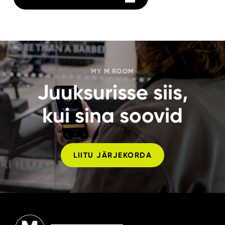
MY M ROOM
Juuksurisse siis,
­kui sina soovid
LIITU JÄRJEKORDA