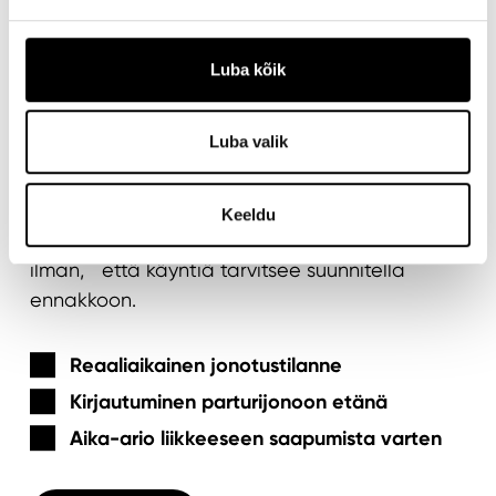
MY M ROOM
Luba kõik
Parturiin silloin, kun sinä
Luba valik
haluat
Keeldu
M Roomissa hoidat hiukset kuntoon helposti
ilman, että käyntiä tarvitsee suunnitella
ennakkoon.
Reaaliaikainen jonotustilanne
Kirjautuminen parturijonoon etänä
Aika-ario liikkeeseen saapumista varten