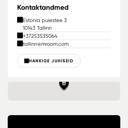
Kontaktandmed
Estonia puiestee 3
10143 Tallinn
+37253535064
tallinn@mroom.com
HANKIGE JUHISEID