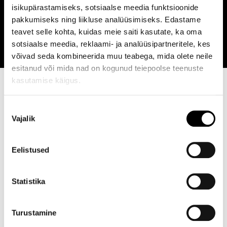
M Cut+™ , Juukselõikus isale ja
isikupärastamiseks, sotsiaalse meedia funktsioonide
55 €
pakkumiseks ning liikluse analüüsimiseks. Edastame
pojale (alla 10-a.)
teavet selle kohta, kuidas meie saiti kasutate, ka oma
sotsiaalse meedia, reklaami- ja analüüsipartneritele, kes
võivad seda kombineerida muu teabega, mida olete neile
esitanud või mida nad on kogunud teiepoolse teenuste
kasutamise käigus.
Nõusoleku
Vajalik
valik
Eelistused
Statistika
Turustamine