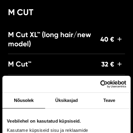
M CUT
M Cut XL™ (long hair/new
40 €
model)
M Cut™
32 €
M Buzz Cut™, masinalõikus
15 €
Masinalõikus (ülepea). Machine cut, one lenght.
Nõusolek
Üksikasjad
Teave
M Cut Junior™, alla 10a
25 €
Juukselõikus sis. pesu, alla 10-a.
Veebilehel on kasutatud küpsiseid.
Kasutame küpsiseid sisu ja reklaamide