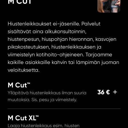
M CUT
Hiustenleikkaukset ei-jäsenille. Palvelut
sisältävät aina alkukonsultoinnin,
hiustenpesun, hiuspohjan hieronnan, kasvojen
pikakosteutuksen, hiustenleikkauksen ja
viimeistelyn kotihoito-ohjeineen. Tarjoamme
kaikille asiakkaille kahvin tai lämpimän juoman
veloituksetta.
M Cut™
36 €
Ylläpitävä hiustenleikkaus ilman suuria
muutoksia. Sis. pesu ja viimeistely.
M Cut XL™
Laaja hiustenleikkaus esim. hiusten