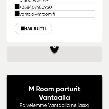
01600 VANTAA
+358407480950
vantaa@mroom.fi
HAE REITTI
M Room parturit
Vantaalla
Palvelemme Vantaalla neljässä