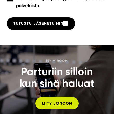
palveluista
TUTUSTU JÄSENETUIHIN
MY M ROOM
Parturiin silloin
kun sinä haluat
LIITY JONOON