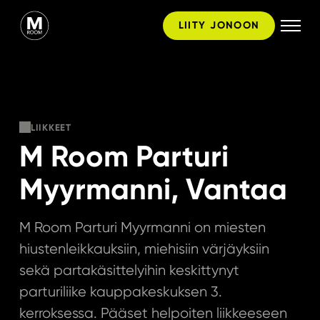
Hyppää
LIITY JONOON
sisältöön
LIIKKEET
M Room Parturi
Myyrmanni, Vantaa
M Room Parturi Myyrmanni on miesten
hiustenleikkauksiin, miehisiin värjäyksiin
sekä partakäsittelyihin keskittynyt
parturiliike kauppakeskuksen 3.
kerroksessa. Pääset helpoiten liikkeeseen