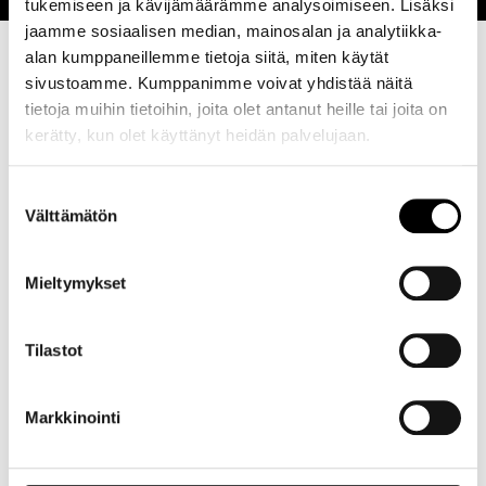
tukemiseen ja kävijämäärämme analysoimiseen. Lisäksi
jaamme sosiaalisen median, mainosalan ja analytiikka-
alan kumppaneillemme tietoja siitä, miten käytät
sivustoamme. Kumppanimme voivat yhdistää näitä
tietoja muihin tietoihin, joita olet antanut heille tai joita on
kerätty, kun olet käyttänyt heidän palvelujaan.
Suostumuksen
Välttämätön
valinta
Mieltymykset
Tilastot
Markkinointi