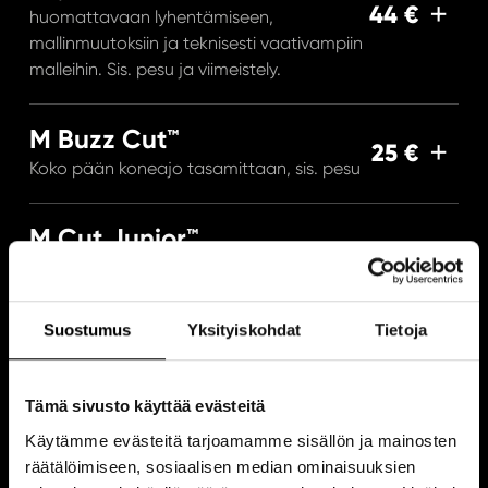
44 €
huomattavaan lyhentämiseen,
mallinmuutoksiin ja teknisesti vaativampiin
malleihin. Sis. pesu ja viimeistely.
M Buzz Cut™
25 €
Koko pään koneajo tasamittaan, sis. pesu
M Cut Junior™
28 €
Hiustenleikkaus ja pesu, alle 12v.
Suostumus
Yksityiskohdat
Tietoja
M Cut Student™ (32,40 €)
Hiustenleikkaus,pesu ja viimeistely. (ovh.
36 €
-10% ma-ke.) Koululaisille tai
Tämä sivusto käyttää evästeitä
opiskelijakortilla.
Käytämme evästeitä tarjoamamme sisällön ja mainosten
räätälöimiseen, sosiaalisen median ominaisuuksien