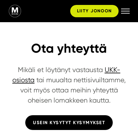
Hyppää
LIITY JONOON
sisältöön
Ota yhteyttä
Mikäli et löytänyt vastausta
UKK-
osiosta
tai muualta nettisivuiltamme,
voit myös ottaa meihin yhteyttä
oheisen lomakkeen kautta.
USEIN KYSYTYT KYSYMYKSET