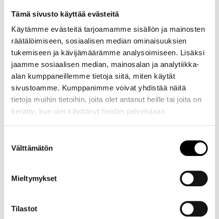
i
Tämä sivusto käyttää evästeitä
n
e
Käytämme evästeitä tarjoamamme sisällön ja mainosten
n
räätälöimiseen, sosiaalisen median ominaisuuksien
(
Viestisi / Message:
)
tukemiseen ja kävijämäärämme analysoimiseen. Lisäksi
P
jaamme sosiaalisen median, mainosalan ja analytiikka-
a
alan kumppaneillemme tietoja siitä, miten käytät
k
sivustoamme. Kumppanimme voivat yhdistää näitä
o
tietoja muihin tietoihin, joita olet antanut heille tai joita on
l
kerätty, kun olet käyttänyt heidän palvelujaan.
l
i
n
Suostumuksen
Välttämätön
e
valinta
n
)
Mieltymykset
Haluan että minuun ollaan yhteydessä / I
Tilastot
(