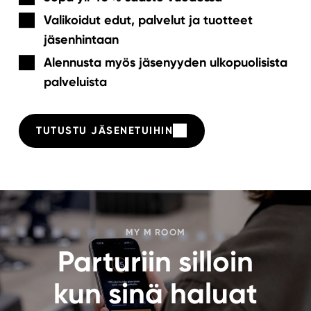
Valikoidut edut, palvelut ja tuotteet
jäsenhintaan
Alennusta myös jäsenyyden ulkopuolisista
palveluista
TUTUSTU JÄSENETUIHIN
MY M ROOM
Parturiin silloin
kun sinä haluat