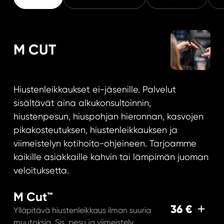
M CUT
Hiustenleikkaukset ei-jäsenille. Palvelut
sisältävät aina alkukonsultoinnin,
hiustenpesun, hiuspohjan hieronnan, kasvojen
pikakosteutuksen, hiustenleikkauksen ja
viimeistelyn kotihoito-ohjeineen. Tarjoamme
kaikille asiakkaille kahvin tai lämpimän juoman
veloituksetta.
M Cut™
36 €
Ylläpitävä hiustenleikkaus ilman suuria
muutoksia. Sis. pesu ja viimeistely.