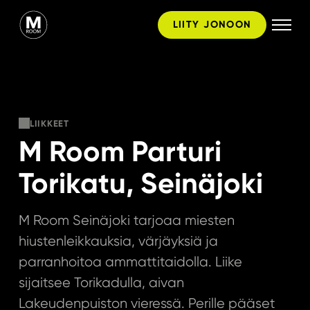
Hyppää
LIITY JONOON
sisältöön
LIIKKEET
M Room Parturi
Torikatu, Seinäjoki
M Room Seinäjoki tarjoaa miesten
hiustenleikkauksia, värjäyksiä ja
parranhoitoa ammattitaidolla. Liike
sijaitsee Torikadulla, aivan
Lakeudenpuiston vieressä. Perille pääset