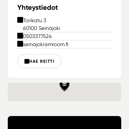
Yhteystiedot
Torikatu 3
60100 Seinäjoki
0503377524
seinajoki@mroom.fi
HAE REITTI