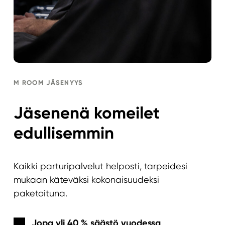
M ROOM JÄSENYYS
Jäsenenä komeilet
edullisemmin
Kaikki parturipalvelut helposti, tarpeidesi
mukaan käteväksi kokonaisuudeksi
paketoituna.
Jopa yli 40 % säästö vuodessa