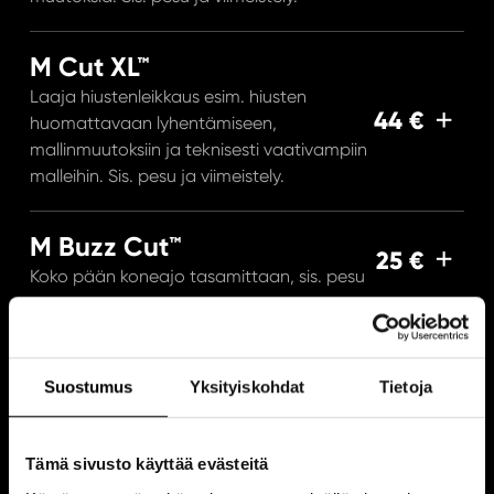
M Cut XL™
Laaja hiustenleikkaus esim. hiusten
44 €
huomattavaan lyhentämiseen,
mallinmuutoksiin ja teknisesti vaativampiin
malleihin. Sis. pesu ja viimeistely.
M Buzz Cut™
25 €
Koko pään koneajo tasamittaan, sis. pesu
M Cut Junior™
28 €
Hiustenleikkaus ja pesu, alle 12v.
Suostumus
Yksityiskohdat
Tietoja
M Cut Student™ (32,40 €)
Tämä sivusto käyttää evästeitä
Hiustenleikkaus,pesu ja viimeistely. (ovh.
36 €