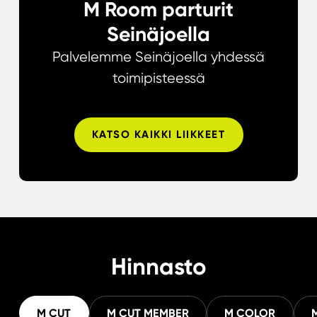
M Room parturit
Seinäjoella
Palvelemme Seinäjoella yhdessä
toimipisteessä
KATSO KAIKKI LIIKKEET
Hinnasto
M CUT
M CUT MEMBER
M COLOR