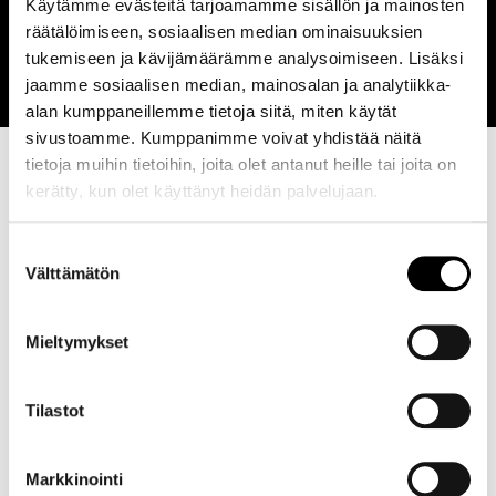
Käytämme evästeitä tarjoamamme sisällön ja mainosten
-10% ma-ke.) Koululaisille tai
räätälöimiseen, sosiaalisen median ominaisuuksien
opiskelijakortilla.
tukemiseen ja kävijämäärämme analysoimiseen. Lisäksi
jaamme sosiaalisen median, mainosalan ja analytiikka-
alan kumppaneillemme tietoja siitä, miten käytät
sivustoamme. Kumppanimme voivat yhdistää näitä
tietoja muihin tietoihin, joita olet antanut heille tai joita on
kerätty, kun olet käyttänyt heidän palvelujaan.
Suostumuksen
Välttämätön
valinta
Mieltymykset
Tilastot
Markkinointi