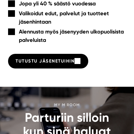
Jopa yli 40 % säästö vuodessa
Valikoidut edut, palvelut ja tuotteet
jäsenhintaan
Alennusta myös jäsenyyden ulkopuolisista
palveluista
TUTUSTU JÄSENETUIHIN
MY M ROOM
Parturiin silloin
kun sinä haluat