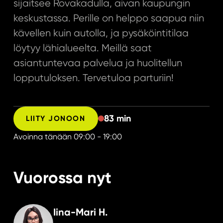
sijaitsee Rovakadulla, aivan kaupungin
keskustassa. Perille on helppo saapua niin
kävellen kuin autolla, ja pysäköintitilaa
löytyy lähialueelta. Meillä saat
asiantuntevaa palvelua ja huolitellun
lopputuloksen. Tervetuloa parturiin!
83 min
LIITY JONOON
Avoinna tänään
09:00 - 19:00
Vuorossa nyt
Iina-Mari H.