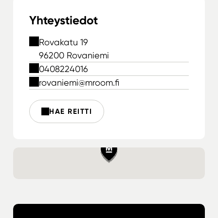
Yhteystiedot
Rovakatu 19
96200 Rovaniemi
0408224016
rovaniemi@mroom.fi
HAE REITTI