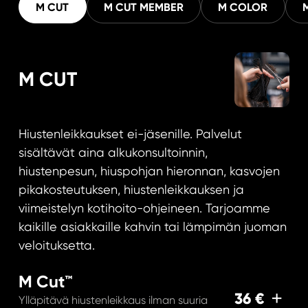
M CUT
M CUT MEMBER
M COLOR
M CUT
Hiustenleikkaukset ei-jäsenille. Palvelut
sisältävät aina alkukonsultoinnin,
hiustenpesun, hiuspohjan hieronnan, kasvojen
pikakosteutuksen, hiustenleikkauksen ja
viimeistelyn kotihoito-ohjeineen. Tarjoamme
kaikille asiakkaille kahvin tai lämpimän juoman
veloituksetta.
M Cut™
36 €
Ylläpitävä hiustenleikkaus ilman suuria