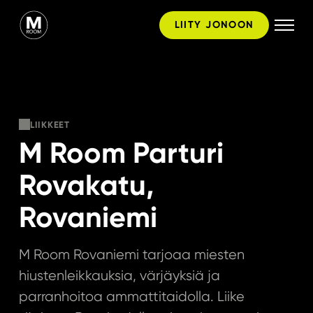
Hyppää
LIITY JONOON
sisältöön
LIIKKEET
M Room Parturi
Rovakatu,
Rovaniemi
M Room Rovaniemi tarjoaa miesten
hiustenleikkauksia, värjäyksiä ja
parranhoitoa ammattitaidolla. Liike