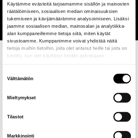
Hiustenleikkaus,pesu ja viimeistely. (ovh.
36 €
Käytämme evästeitä tarjoamamme sisällön ja mainosten
-10% ma-ke.) Koululaisille tai
räätälöimiseen, sosiaalisen median ominaisuuksien
opiskelijakortilla.
tukemiseen ja kävijämäärämme analysoimiseen. Lisäksi
jaamme sosiaalisen median, mainosalan ja analytiikka-
alan kumppaneillemme tietoja siitä, miten käytät
sivustoamme. Kumppanimme voivat yhdistää näitä
tietoja muihin tietoihin, joita olet antanut heille tai joita on
kerätty, kun olet käyttänyt heidän palvelujaan.
Suostumuksen
Välttämätön
valinta
Mieltymykset
Tilastot
Markkinointi