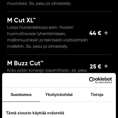
muutoksia. Sis. pesu ja viimeistely.
M Cut XL™
Laaja hiustenleikkaus esim. hiusten
44 €
huomattavaan lyhentämiseen,
mallinmuutoksiin ja teknisesti vaativampiin
malleihin. Sis. pesu ja viimeistely.
M Buzz Cut™
25 €
Koko pään koneajo tasamittaan, sis. pesu
M Cut Junior™
28 €
Hiustenleikkaus ja pesu, alle 12v.
Suostumus
Yksityiskohdat
Tietoja
M Cut Student™ (32,40 €)
Tämä sivusto käyttää evästeitä