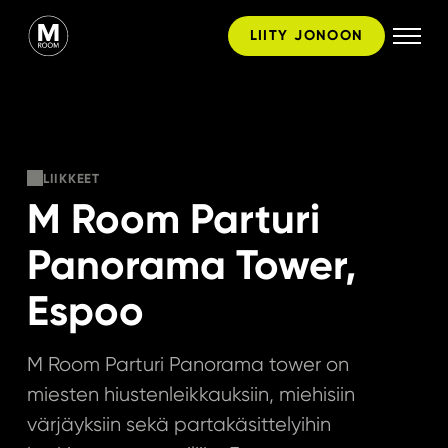
Hyppää
LIITY JONOON
sisältöön
LIIKKEET
M Room Parturi
Panorama Tower,
Espoo
M Room Parturi Panorama tower on
miesten hiustenleikkauksiin, miehisiin
värjäyksiin sekä partakäsittelyihin