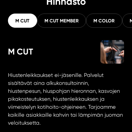
Hinnasto
M CUT
M CUT MEMBER
M COLOR
M CUT
Hiustenleikkaukset ei-jäsenille. Palvelut
sisältävät aina alkukonsultoinnin,
hiustenpesun, hiuspohjan hieronnan, kasvojen
pikakosteutuksen, hiustenleikkauksen ja
viimeistelyn kotihoito-ohjeineen. Tarjoamme
kaikille asiakkaille kahvin tai lämpimän juoman
veloituksetta.