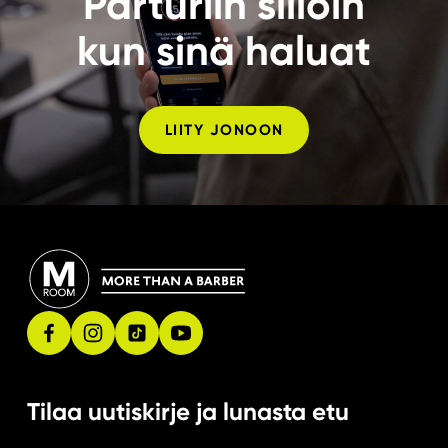
Parturiin silloin
kun sinä haluat
LIITY JONOON
Tilaa uutiskirje ja lunasta etu