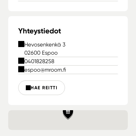
Yhteystiedot
Hevosenkenkä 3
02600 Espoo
0401828258
espoo@mroom.fi
HAE REITTI