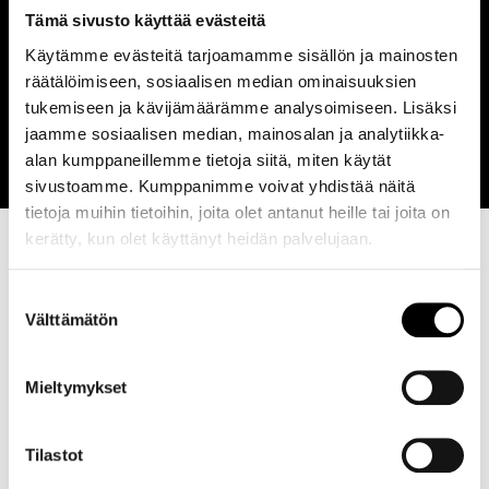
Tämä sivusto käyttää evästeitä
M Cut Student™ (32,40 €)
Käytämme evästeitä tarjoamamme sisällön ja mainosten
Hiustenleikkaus,pesu ja viimeistely. (ovh.
36 €
räätälöimiseen, sosiaalisen median ominaisuuksien
-10% ma-ke.) Koululaisille tai
tukemiseen ja kävijämäärämme analysoimiseen. Lisäksi
opiskelijakortilla.
jaamme sosiaalisen median, mainosalan ja analytiikka-
alan kumppaneillemme tietoja siitä, miten käytät
sivustoamme. Kumppanimme voivat yhdistää näitä
tietoja muihin tietoihin, joita olet antanut heille tai joita on
kerätty, kun olet käyttänyt heidän palvelujaan.
Suostumuksen
Välttämätön
valinta
Mieltymykset
Tilastot