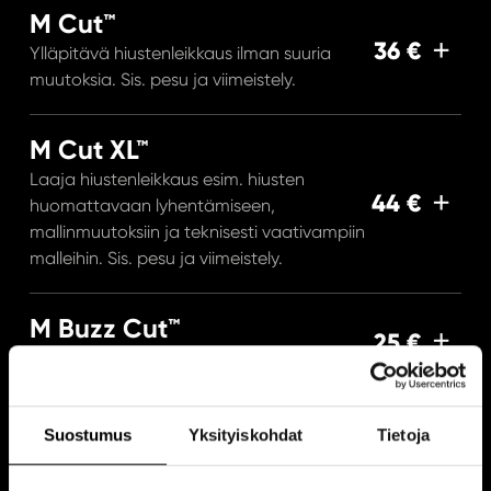
M Cut™
36 €
Ylläpitävä hiustenleikkaus ilman suuria
muutoksia. Sis. pesu ja viimeistely.
M Cut XL™
Laaja hiustenleikkaus esim. hiusten
44 €
huomattavaan lyhentämiseen,
mallinmuutoksiin ja teknisesti vaativampiin
malleihin. Sis. pesu ja viimeistely.
M Buzz Cut™
25 €
Koko pään koneajo tasamittaan, sis. pesu
M Cut Junior™
Suostumus
Yksityiskohdat
Tietoja
28 €
Hiustenleikkaus ja pesu, alle 12v.