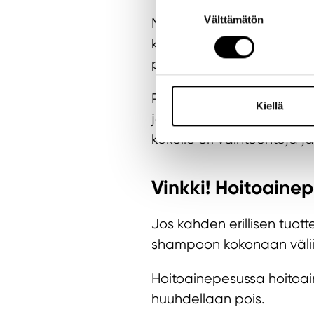
Suostumuksen
Välttämätön
valinta
Monet mieltävät hoitoaine
kosteuttava hoitoaine voi
pelkkien hiusten sijaan m
Perinteisen pois huuhdelt
Kiellä
jotka ehkäisevät ongelmia 
kokeile eri vaihtoehtoja 
Vinkki! Hoitoaine
Jos kahden erillisen tuot
shampoon kokonaan väliin 
Hoitoainepesussa hoitoain
huuhdellaan pois.