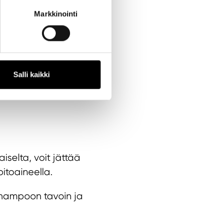
Markkinointi
ella hiuspohjaa
 levittää hoitoaine
.
jätettäviä hoitonesteitä,
Salli kaikki
suosituksia parturiltasi,
selta, voit jättää
itoaineella.
 shampoon tavoin ja