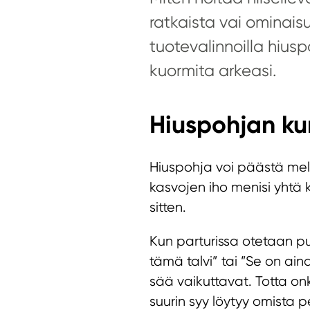
ratkaista vai ominaisuu
tuotevalinnoilla hius
kuormita arkeasi.
Hiuspohjan k
Hiuspohja voi päästä mel
kasvojen iho menisi yhtä k
sitten.
Kun parturissa otetaan puh
tämä talvi” tai ”Se on ain
sää vaikuttavat. Totta on
suurin syy löytyy omista p