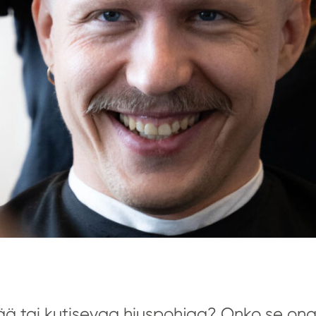
evää tai kutisevaa hiuspohjaa? Onko se on