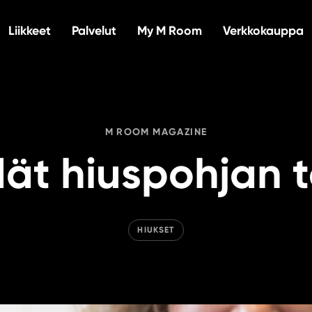
Liikkeet
Palvelut
My M Room
Verkkokauppa
M ROOM MAGAZINE
dät hiuspohjan 
HIUKSET