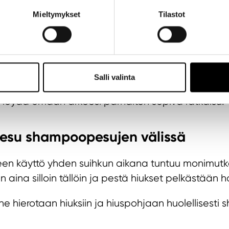
Mieltymykset
Tilastot
en vain takkujen ehkäisijäksi, mutta etenkin talv
 olla avainpelaaja kuivumista vastaan. Tärkeää on
yös hiuspohjaan, jotta hiuspohja saa kosteutusta
avan hoitoaineen lisäksi on olemassa hiuspohjaan 
Salli valinta
ja lievittävät jo alkanutta kutinaa nopeasti. Kysy 
ja löydä omaan arkeesi parhaiten sopiva ratkaisu.
pesu shampoopesujen välissä
teen käyttö yhden suihkun aikana tuntuu monimutkai
aina silloin tällöin ja pestä hiukset pelkästään ho
e hierotaan hiuksiin ja hiuspohjaan huolellisesti