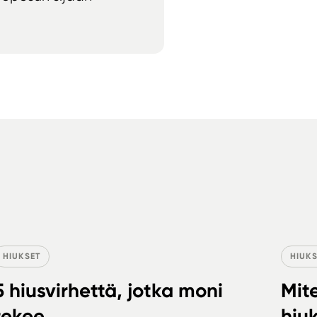
HIUKSET
HIUKS
5 hiusvirhettä, jotka moni
Mit
tekee
hiuk