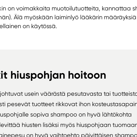
enkin on voimakkaita muotoilutuotteita, kannattaa
än). Älä myöskään laiminlyö lääkärin määräyksi
sellainen on käytössä.
it hiuspohjan hoitoon
a johtuvat usein väärästä pesutavasta tai tuotteist
ti pesevät tuotteet rikkovat ihon kosteustasapai
hiuspohjalle sopiva shampoo on hyvä lähtökohta
 levittää hiusten lisäksi myös hiuspohjaan tuomaa
toainepesu on hyvä vaihtoehto päivittäisen shamp