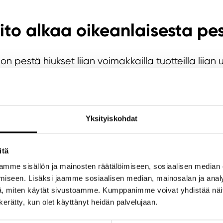
ito alkaa oikeanlaisesta pe
 on pestä hiukset liian voimakkailla tuotteilla liia
eet ja horjuttaa hiuspohjan kosteustasapainoa. Yl
on toki hyvä pestä pois, mutta liian aggressiivinen 
aksi tai alkaa tuottaa rasvaa entistä nopeammin.
Yksityiskohdat
 käyttötarkoituksessa toimiva pesuaine helläva
ohjasi tarpeet edellä. Jo tämä yksi muutos voi teh
itä
voi pestä useammin kuin kuivaa ja jos hiuspohjas
mme sisällön ja mainosten räätälöimiseen, sosiaalisen median
pesu olla tarpeen, kunhan shampoo ei ole liian p
iseen. Lisäksi jaamme sosiaalisen median, mainosalan ja analy
, miten käytät sivustoamme. Kumppanimme voivat yhdistää näitä t
n kerätty, kun olet käyttänyt heidän palvelujaan.
 voi kosteuttaa myös hiuspo