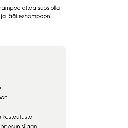
 shampoo ottaa suosiolla
ä ja lääkeshampoon
a
non
n kosteutusta
oopesun sijaan