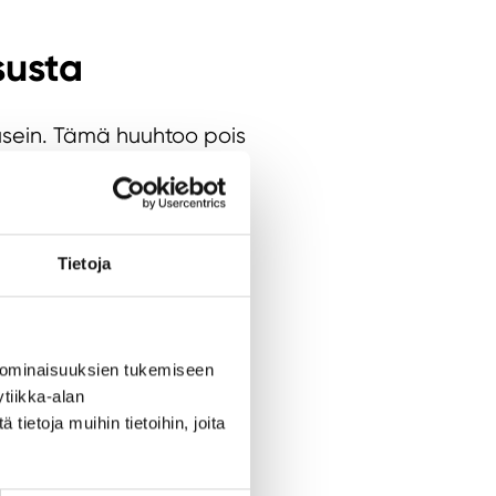
susta
n usein. Tämä huuhtoo pois
imääräinen rasva, hiki,
pesu voi johtaa siihen,
Tietoja
raiseen shampooseen,
dä selkeän eron.
sa esiintyy ikävää hajua,
 ominaisuuksien tukemiseen
esevä.
tiikka-alan
ietoja muihin tietoihin, joita
hjaa