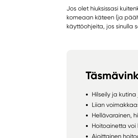
Jos olet hiuksissasi kuit
komeaan käteen (ja pääh
käyttöohjeita, jos sinulla 
Täsmävink
Hilseily ja kutin
Liian voimakkaas
Hellävarainen, 
Hoitoainetta voi
Ajoittainen hoi