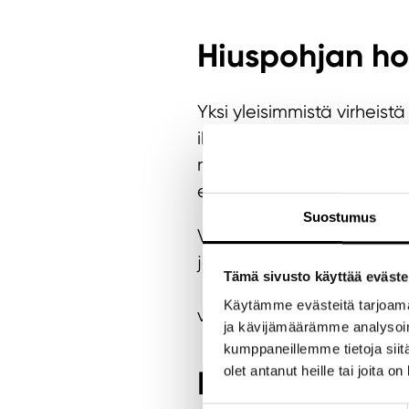
Hiuspohjan ho
Yksi yleisimmistä virheistä
ihon luontaiset suoja-ain
muotoilutuotteet ja hilse 
että hiuspohja kuivuu lii
Suostumus
Vaihda voimakas monessa
joka on suunniteltu hiusp
Tämä sivusto käyttää eväste
Rasvoittuvaa hiuspohjaa 
Käytämme evästeitä tarjoama
voi päivittäinen shampoo
ja kävijämäärämme analysoim
kumppaneillemme tietoja siitä
olet antanut heille tai joita o
Hoitoaineella