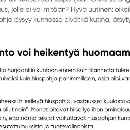
s, jolle ei voi mitään? Hyvä uutinen: oikeil
pohja pysyy kunnossa eivätkä kutina, ärsyty
unto voi heikentyä huomaam
ko hurjaankin kuntoon ennen kuin tilannetta tule
uivaksi kuin hiuspohja pahimmillaan, asia olisi va
eeksi hilseilevä hiuspohja, vastaukset kuulostavat
a ollut noin”. Monet pitävät hilseilyä ihon ominaisuu
kin, että nämä tekijät vaikuttavat hiuspohjan kun
esutottumuksista ja tuotevalinnoista.