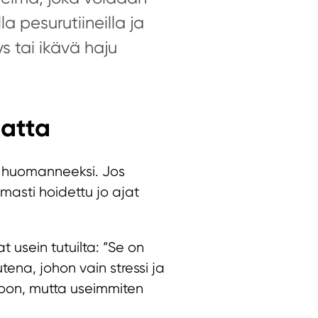
la pesurutiineilla ja
s tai ikävä haju
atta
e huomanneeksi. Jos
rmasti hoidettu jo ajat
 usein tutuilta: ”Se on
tena, johon vain stressi ja
toon, mutta useimmiten